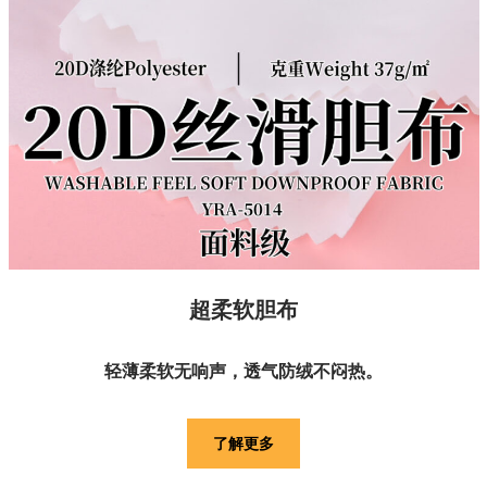
超柔软胆布
轻薄柔软无响声，透气防绒不闷热。
了解更多