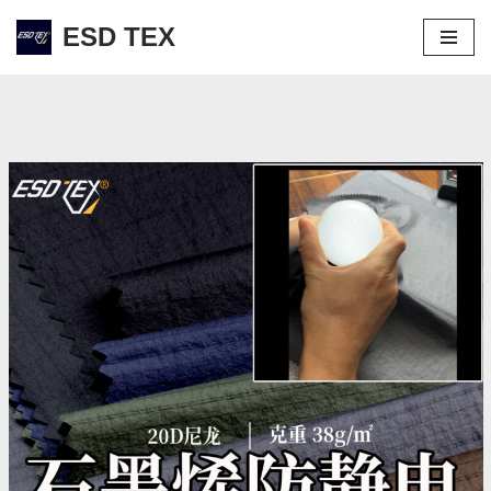
ESD TEX
跳
至
正
文